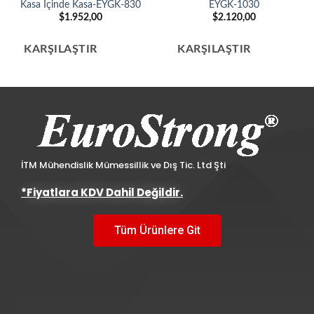
Kasa İçinde Kasa-EYGK-830
EYGK-1030
$
1.952,00
$
2.120,00
KARŞILAŞTIR
KARŞILAŞTIR
İTM Mühendislik Mümessillik ve Dış Tic. Ltd Şti
*Fiyatlara KDV Dahil Değildir.
Tüm Ürünlere Git