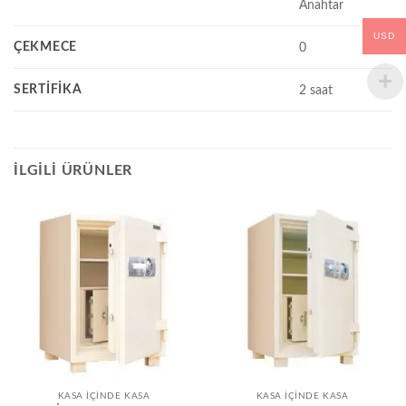
Anahtar
USD
ÇEKMECE
0
SERTIFIKA
2 saat
İLGILI ÜRÜNLER
KASA İÇINDE KASA
KASA İÇINDE KASA