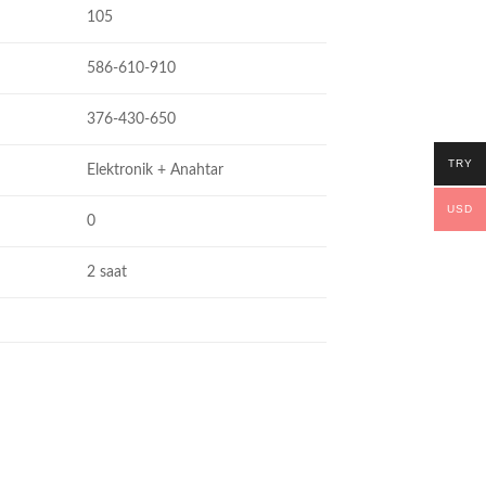
105
586-610-910
376-430-650
TRY
Elektronik + Anahtar
USD
0
2 saat