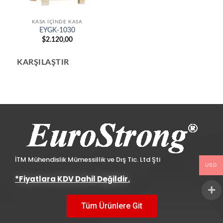
KASA İÇINDE KASA
EYGK-1030
$
2.120,00
KARŞILAŞTIR
İTM Mühendislik Mümessillik ve Dış Tic. Ltd Şti
USD
*Fiyatlara KDV Dahil Değildir.
Tüm Ürünlere Git