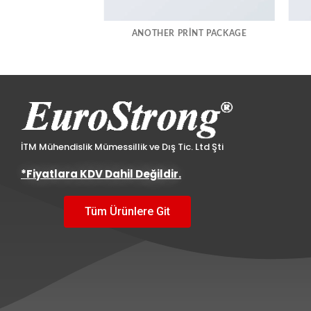
AZINE
ANOTHER PRINT PACKAGE
İTM Mühendislik Mümessillik ve Dış Tic. Ltd Şti
*Fiyatlara KDV Dahil Değildir.
Tüm Ürünlere Git