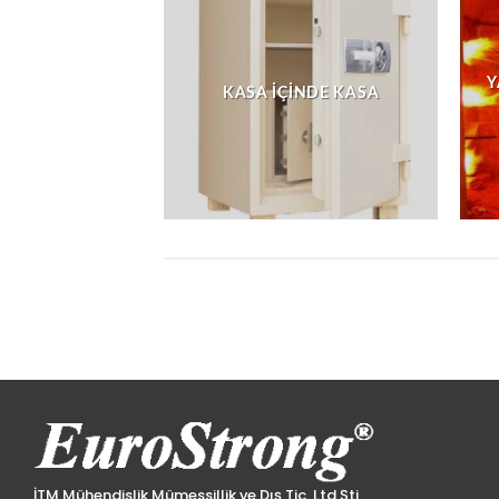
Y
KASA İÇINDE KASA
İTM Mühendislik Mümessillik ve Dış Tic. Ltd Şti