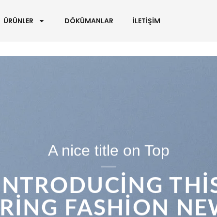
ÜRÜNLER
DÖKÜMANLAR
İLETİŞİM
A nice title on Top
INTRODUCING THI
PRING FASHION NE